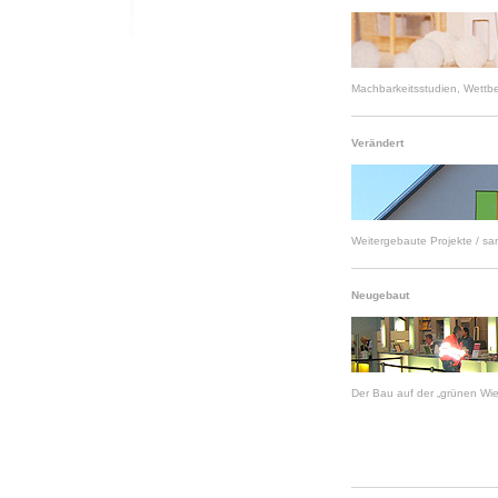
Machbarkeitsstudien, Wettb
Verändert
Weitergebaute Projekte / sani
Neugebaut
Der Bau auf der „grünen Wie