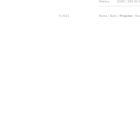
Telefon
0345 / 208 00 
© 2021
Home
/
Büro
/
Projekte
/
Ko