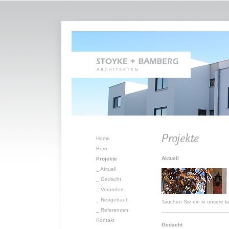
Home
Büro
Aktuell
Projekte
_
Aktuell
_
Gedacht
_
Verändert
_
Neugebaut
Tauchen Sie ein in unsere
_
Referenzen
Kontakt
Gedacht